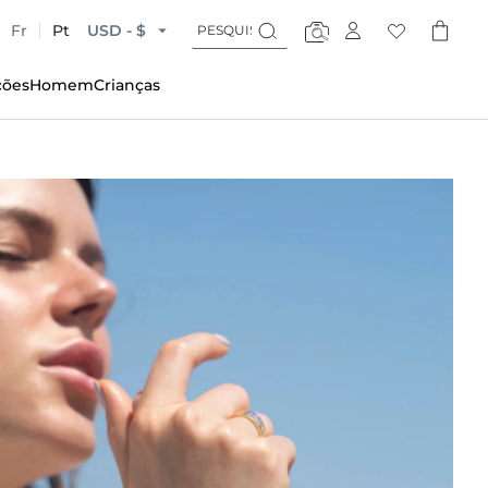
Pesquisar
Pesquisar
Fr
Pt
USD - $
Pesquisar
ções
Homem
Crianças