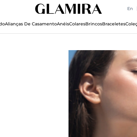
En
do
Alianças De Casamento
Anéis
Colares
Brincos
Braceletes
Cole